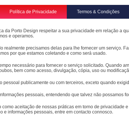
Política de Privacidade
Termos & Condições
tica da Porto Design respeitar a sua privacidade em relação a 
ímos e operamos.
 realmente precisamos delas para lhe fornecer um serviço. Faz
mos por que estamos coletando e como será usado.
tempo necessário para fornecer o serviço solicitado. Quando 
e roubos, bem como acesso, divulgação, cópia, uso ou modificaç
 pessoal publicamente ou com terceiros, exceto quando exigido
e informações pessoais, entendendo que talvez não possamos fo
o como aceitação de nossas práticas em torno de privacidade e
o e informações pessoais, entre em contacto connosco.